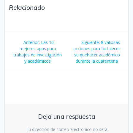
a
a
c
c
Relacionado
o
o
m
m
p
p
a
a
r
r
t
t
i
i
Navegación
r
r
e
e
Entrada
Siguiente
Anterior:
Las 10
Siguiente:
8 valiosas
n
n
de
anterior:
entrada:
T
mejores apps para
F
acciones para fortalecer
w
a
trabajos de investigación
su quehacer académico
i
c
entradas
t
e
y académicos
durante la cuarentena
t
b
e
o
r
o
(
k
S
(
e
S
a
e
b
a
r
b
e
r
e
e
n
e
u
n
n
u
Deja una respuesta
a
n
v
a
e
v
Tu dirección de correo electrónico no será
n
e