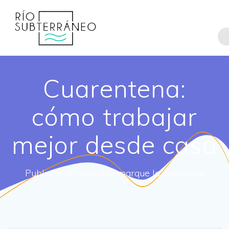
Saltar
al
contenido
Cuarentena:
cómo trabajar
mejor desde casa
Publique un libro que marque la diferencia