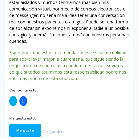
estar aislados y muchos tendremos más bien una
comunicación virtual, por medio de correos electrónicos o
de messenger, no sería mala idea tener una conversación
real con nuestros parientes o amigos. Puede ser una forma
de socializar sin exponernos ni exponer a nadie a un posible
contagio, y además “reconectamos” con nuestras personas
queridas.
Esperamos que estas recomendaciones le sean de utilidad
para sobrellevar mejor la cuarentena, que sigue siendo la
mejor forma de controlar la pandemia. Estamos seguros
de que si todos asumimos esta responsabilidad podremos
salir más pronto de esta situación.
Comparte esto:
H
H
a
a
z
z
c
c
l
l
Me gusta esto:
i
i
c
c
p
p
Me gusta
Cargando...
a
a
r
r