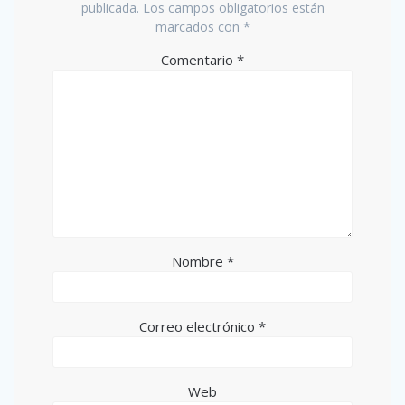
t
n
publicada.
Los campos obligatorios están
a
t
n
a
marcados con
*
a
n
n
a
Comentario
*
u
n
e
u
v
e
a
v
)
a
)
Nombre
*
Correo electrónico
*
Web