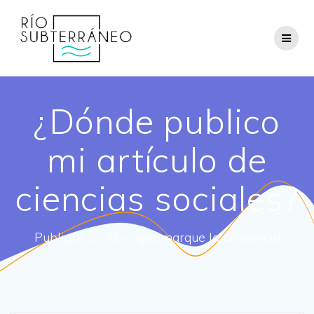
Saltar
al
contenido
¿Dónde publico
mi artículo de
ciencias sociales?
Publique un libro que marque la diferencia