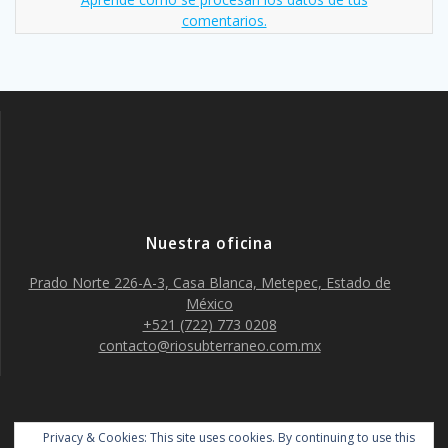
comentarios.
Nuestra oficina
Prado Norte 226-A-3, Casa Blanca, Metepec, Estado de
México
+521 (722) 773 0208
contacto@riosubterraneo.com.mx
Río Subterráneo
Privacy & Cookies: This site uses cookies. By continuing to use this