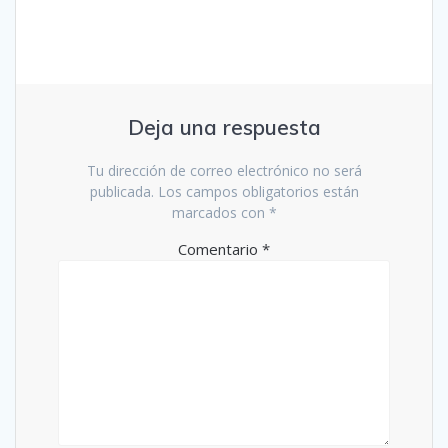
r
b
e
r
e
e
n
e
u
n
n
u
a
n
v
a
e
v
n
e
Deja una respuesta
t
n
a
t
n
a
a
Tu dirección de correo electrónico no será
n
n
a
publicada.
Los campos obligatorios están
u
n
e
u
marcados con
*
v
e
a
v
)
a
Comentario
*
)