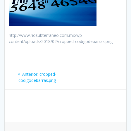
http://www.riosubterraneo.com.mx/wp-
content/uploads/2018/02/cropped-codigodebarras.png
Navegación
Entrada
Anterior:
cropped-
de
anterior:
codigodebarras.png
entradas