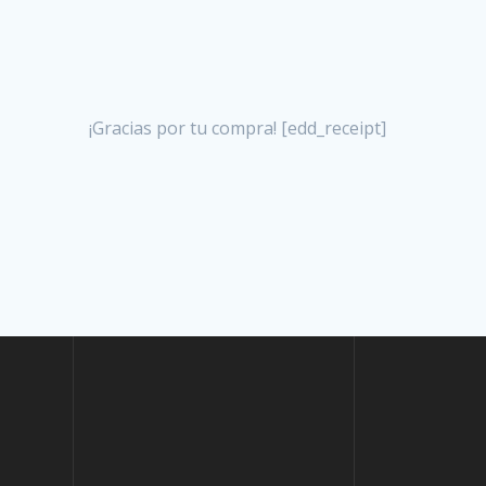
¡Gracias por tu compra! [edd_receipt]